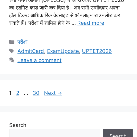
सेवा चयन आयोग (UPESSC) ने आखिरकार UPTET 2026
का एडमिट कार्ड जारी कर दिया है। अब सभी उम्मीदवार अपना
हॉल टिकट आधिकारिक वेबसाइट से ऑनलाइन डाउनलोड कर
सकते हैं। परीक्षा में शामिल होने के …
Read more
Categories
परीक्षा
Tags
AdmitCard
,
ExamUpdate
,
UPTET2026
Leave a comment
Page
Page
Page
1
2
…
30
Next
→
Search
Search