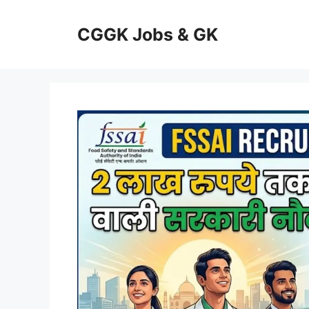
Skip
to
CGGK Jobs & GK
content