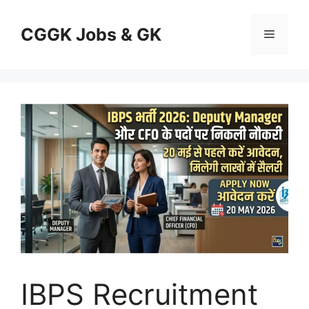
Skip
to
CGGK Jobs & GK
Menu
content
IBPS Recruitment