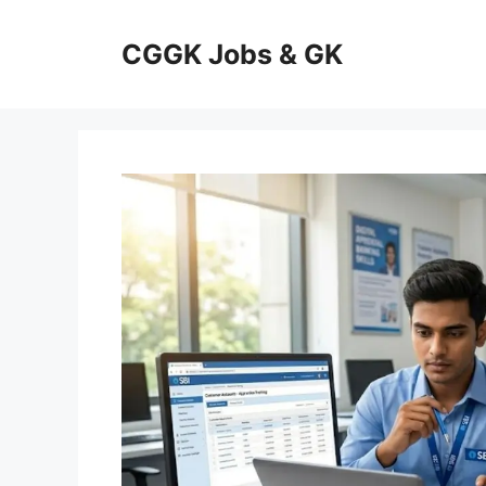
Skip
to
CGGK Jobs & GK
content