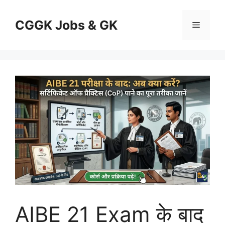
Skip
to
CGGK Jobs & GK
Menu
content
AIBE 21 Exam के बाद