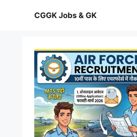
Skip
to
CGGK Jobs & GK
content