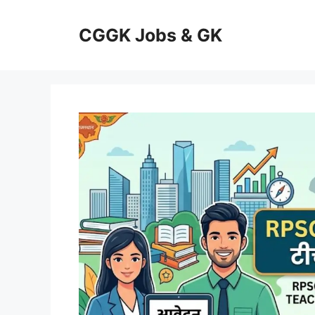
Skip
to
CGGK Jobs & GK
content