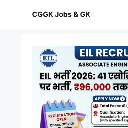
Skip
to
CGGK Jobs & GK
content