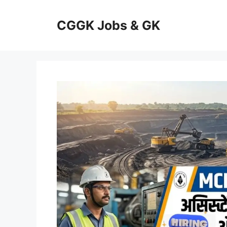
Skip
to
CGGK Jobs & GK
content