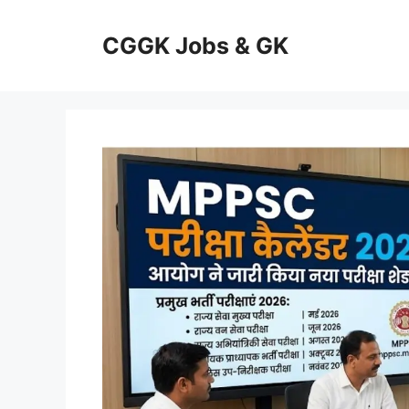
Skip
to
CGGK Jobs & GK
content