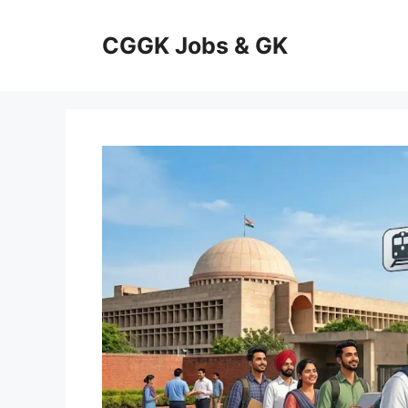
Skip
to
CGGK Jobs & GK
content