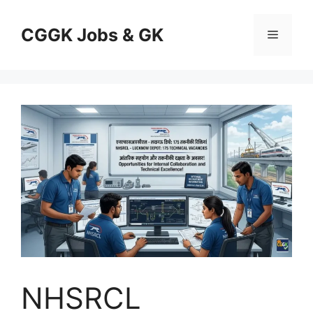
Skip
to
CGGK Jobs & GK
Menu
content
NHSRCL