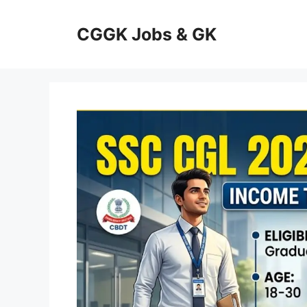
Skip
to
CGGK Jobs & GK
content