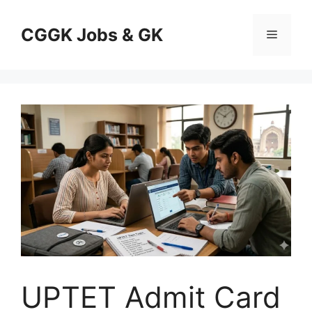
Skip
to
CGGK Jobs & GK
Menu
content
UPTET Admit Card