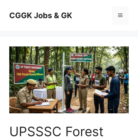
Skip
to
CGGK Jobs & GK
Menu
content
UPSSSC Forest