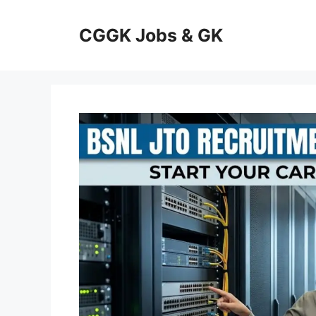
Skip
to
CGGK Jobs & GK
content