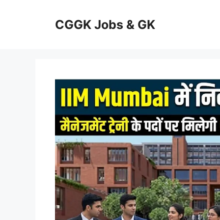
Skip
to
CGGK Jobs & GK
content