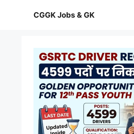
Skip
to
CGGK Jobs & GK
content