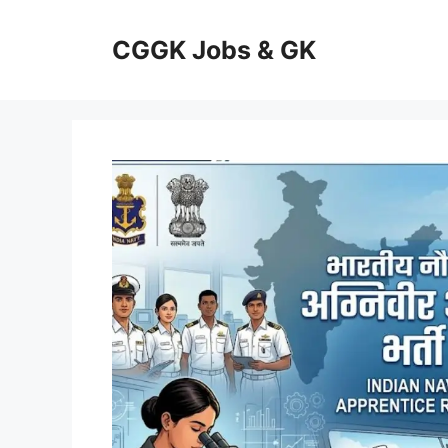
Skip
to
CGGK Jobs & GK
content