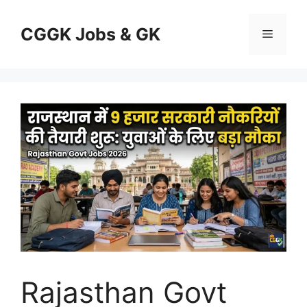
Skip
to
CGGK Jobs & GK
Menu
content
Rajasthan Govt