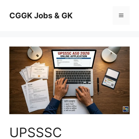
Skip
to
CGGK Jobs & GK
Menu
content
UPSSSC