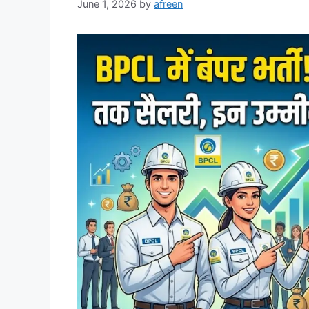
June 1, 2026
by
afreen