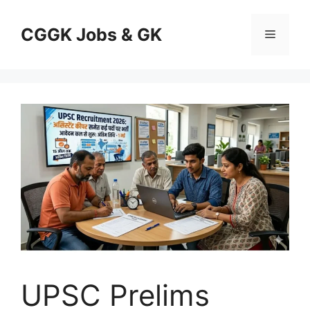
Skip
to
CGGK Jobs & GK
Menu
content
UPSC Prelims