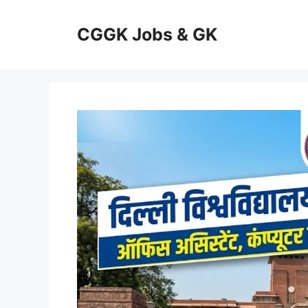
Skip
to
CGGK Jobs & GK
content