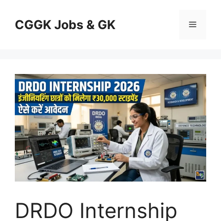
Skip
to
CGGK Jobs & GK
Menu
content
DRDO Internship