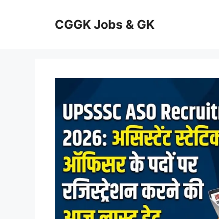
Skip
to
CGGK Jobs & GK
content